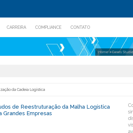
CARREIRA
COMPLIANCE
CONTATO
Home
Cases Studi
zação da Cadeia Logística
Co
udos de Reestruturação da Malha Logística
si
a Grandes Empresas
di
vi
av