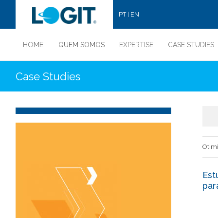
PT
EN
|
HOME
QUEM SOMOS
EXPERTISE
CASE STUDIES
Case Studies
Otimi
Est
par