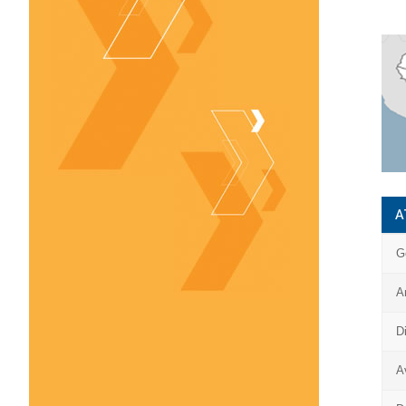
A
G
A
D
A