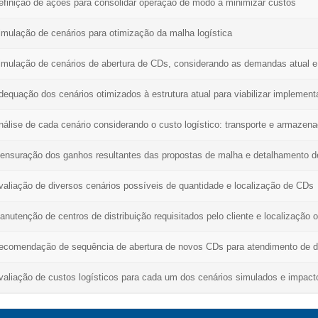
efinição de ações para consolidar operação de modo a minimizar custos
imulação de cenários para otimização da malha logística
imulação de cenários de abertura de CDs, considerando as demandas atual e 
dequação dos cenários otimizados à estrutura atual para viabilizar implemen
nálise de cada cenário considerando o custo logístico: transporte e armazen
ensuração dos ganhos resultantes das propostas de malha e detalhamento de
valiação de diversos cenários possíveis de quantidade e localização de CDs
anutenção de centros de distribuição requisitados pelo cliente e localização 
ecomendação de sequência de abertura de novos CDs para atendimento de 
valiação de custos logísticos para cada um dos cenários simulados e impacto