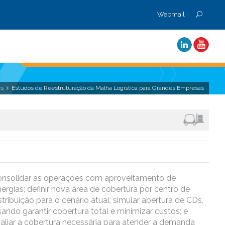
Webmail
es
Estudos de Reestruturação da Malha Logística para Grandes Empresas
nsolidar as operações com aproveitamento de
nergias; definir nova área de cobertura por centro de
stribuição para o cenário atual; simular abertura de CDs,
sando garantir cobertura total e minimizar custos; e
aliar a cobertura necessária para atender a demanda