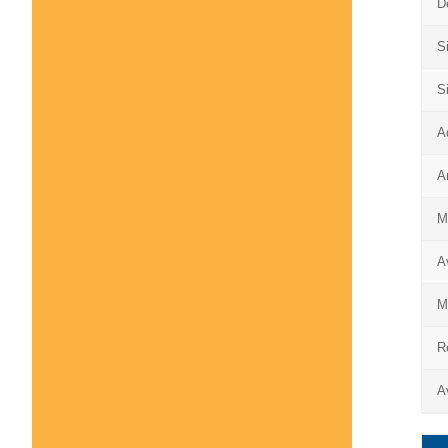
D
S
S
A
A
M
A
M
R
A