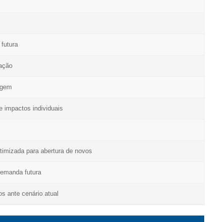
futura
tação
agem
 impactos individuais
otimizada para abertura de novos
demanda futura
s ante cenário atual